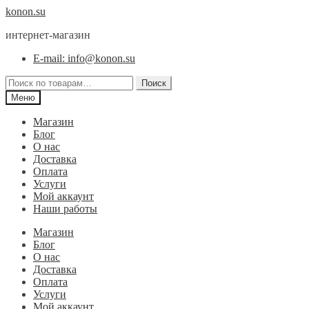
Перейти
Перейти
konon.su
к
к
интернет-магазин
навигации
содержимому
E-mail: info@konon.su
Искать:
Поиск
Меню
Магазин
Блог
О нас
Доставка
Оплата
Услуги
Мой аккаунт
Наши работы
Магазин
Блог
О нас
Доставка
Оплата
Услуги
Мой аккаунт