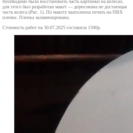
Необходимо было восстановить часть картинки на колесах,
для этого был разработан макет — дорисована не достающая
часть колеса (Рис. 1). По макету выполнена печать на ПВХ
пленке. Пленка заламинирована.
Стоимость работ на 30.07.2025 составила 1500р.