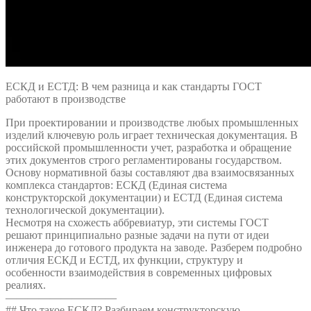
ЕСКД и ЕСТД: В чем разница и как стандарты ГОСТ
работают в производстве
При проектировании и производстве любых промышленных
изделий ключевую роль играет техническая документация. В
российской промышленности учет, разработка и обращение
этих документов строго регламентированы государством.
Основу нормативной базы составляют два взаимосвязанных
комплекса стандартов: ЕСКД (Единая система
конструкторской документации) и ЕСТД (Единая система
технологической документации).
Несмотря на схожесть аббревиатур, эти системы ГОСТ
решают принципиально разные задачи на пути от идеи
инженера до готового продукта на заводе. Разберем подробно
отличия ЕСКД и ЕСТД, их функции, структуру и
особенности взаимодействия в современных цифровых
реалиях.
——————————
## Что такое ЕСКД? Разбираем конструкторскую