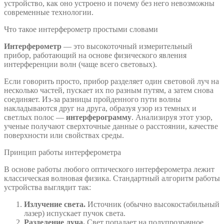
устройство, как оно устроено и почему без него невозможны
современные технологии.
Что такое интерферометр простыми словами
Интерферометр
— это высокоточный измерительный
прибор, работающий на основе физического явления
интерференции волн (чаще всего световых).
Если говорить просто, прибор разделяет один световой луч на
несколько частей, пускает их по разным путям, а затем снова
соединяет. Из-за разницы пройденного пути волны
накладываются друг на друга, образуя узор из темных и
светлых полос —
интерферограмму
. Анализируя этот узор,
ученые получают сверхточные данные о расстоянии, качестве
поверхности или свойствах среды.
Принцип работы интерферометра
В основе работы любого оптического интерферометра лежит
классическая волновая физика. Стандартный алгоритм работы
устройства выглядит так:
Излучение света.
Источник (обычно высокостабильный
лазер) испускает пучок света.
Разделение луча.
Свет попадает на полупрозрачное