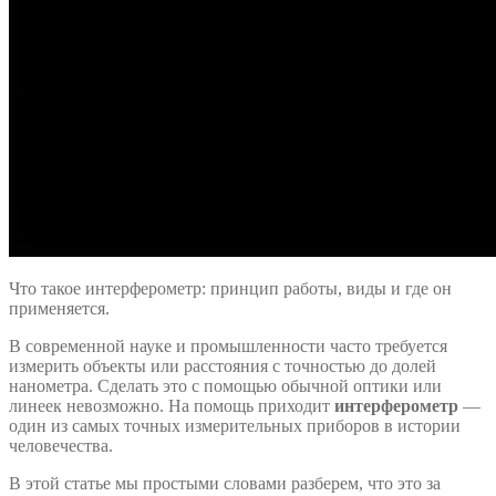
Что такое интерферометр: принцип работы, виды и где он
применяется.
В современной науке и промышленности часто требуется
измерить объекты или расстояния с точностью до долей
нанометра. Сделать это с помощью обычной оптики или
линеек невозможно. На помощь приходит
интерферометр
—
один из самых точных измерительных приборов в истории
человечества.
В этой статье мы простыми словами разберем, что это за