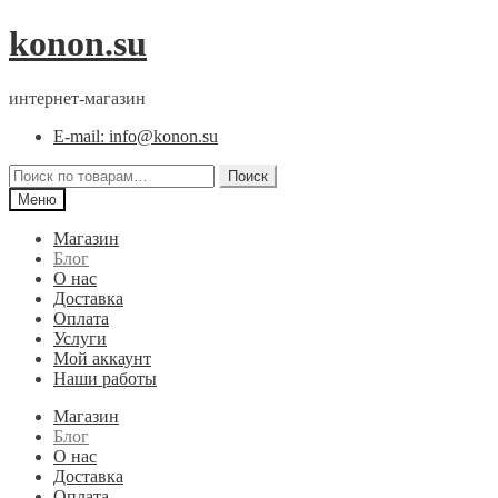
Перейти
Перейти
konon.su
к
к
навигации
содержимому
интернет-магазин
E-mail: info@konon.su
Искать:
Поиск
Меню
Магазин
Блог
О нас
Доставка
Оплата
Услуги
Мой аккаунт
Наши работы
Магазин
Блог
О нас
Доставка
Оплата