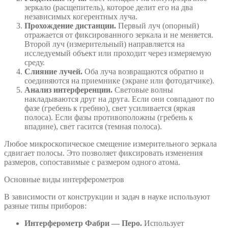
зеркало (расщепитель), которое делит его на два
независимых когерентных луча.
Прохождение дистанции.
Первый луч (опорный)
отражается от фиксированного зеркала и не меняется.
Второй луч (измерительный) направляется на
исследуемый объект или проходит через измеряемую
среду.
Слияние лучей.
Оба луча возвращаются обратно и
соединяются на приемнике (экране или фотодатчике).
Анализ интерференции.
Световые волны
накладываются друг на друга. Если они совпадают по
фазе (гребень к гребню), свет усиливается (яркая
полоса). Если фазы противоположны (гребень к
впадине), свет гасится (темная полоса).
Любое микроскопическое смещение измерительного зеркала
сдвигает полосы. Это позволяет фиксировать изменения
размеров, сопоставимые с размером одного атома.
Основные виды интерферометров
В зависимости от конструкции и задач в науке используют
разные типы приборов:
Интерферометр Фабри — Перо.
Использует