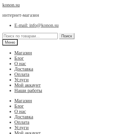
Перейти
Перейти
konon.su
к
к
интернет-магазин
навигации
содержимому
E-mail: info@konon.su
Искать:
Поиск
Меню
Магазин
Блог
О нас
Доставка
Оплата
Услуги
Мой аккаунт
Наши работы
Магазин
Блог
О нас
Доставка
Оплата
Услуги
Мой аккаунт