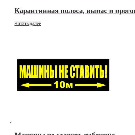
Карантинная полоса, выпас и прого
Читать далее
Машины не ставить табличка