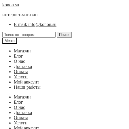
Перейти
Перейти
konon.su
к
к
интернет-магазин
навигации
содержимому
E-mail: info@konon.su
Искать:
Поиск
Меню
Магазин
Блог
О нас
Доставка
Оплата
Услуги
Мой аккаунт
Наши работы
Магазин
Блог
О нас
Доставка
Оплата
Услуги
Мой аккаунт