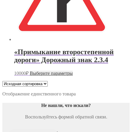
«Примыкание второстепенной
дороги» Дорожный знак 2.3.4
Этот
10000
₽
Выберите параметры
товар
имеет
несколько
вариаций.
Отображение единственного товара
Опции
можно
Не нашли, что искали
?
выбрать
на
Воспользуйтесь формой обратной связи.
странице
товара.