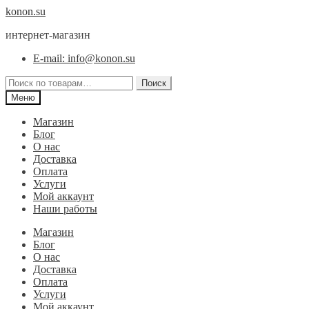
Перейти
Перейти
konon.su
к
к
интернет-магазин
навигации
содержимому
E-mail: info@konon.su
Искать:
Поиск
Меню
Магазин
Блог
О нас
Доставка
Оплата
Услуги
Мой аккаунт
Наши работы
Магазин
Блог
О нас
Доставка
Оплата
Услуги
Мой аккаунт