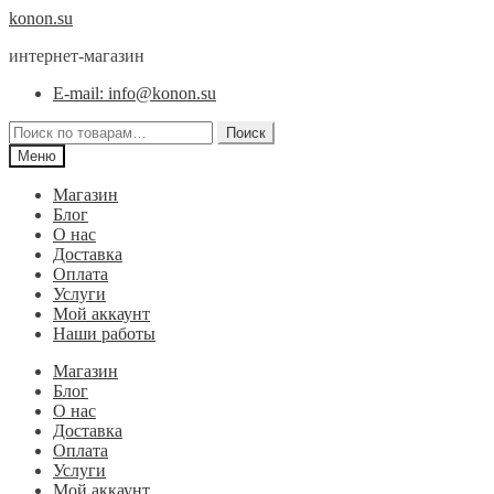
Перейти
Перейти
konon.su
к
к
интернет-магазин
навигации
содержимому
E-mail: info@konon.su
Искать:
Поиск
Меню
Магазин
Блог
О нас
Доставка
Оплата
Услуги
Мой аккаунт
Наши работы
Магазин
Блог
О нас
Доставка
Оплата
Услуги
Мой аккаунт