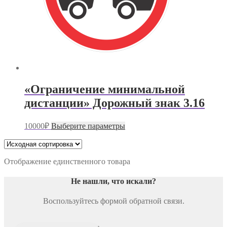
«Ограничение минимальной
дистанции» Дорожный знак 3.16
Этот
10000
₽
Выберите параметры
товар
имеет
несколько
вариаций.
Отображение единственного товара
Опции
можно
Не нашли, что искали
?
выбрать
на
Воспользуйтесь формой обратной связи.
странице
товара.