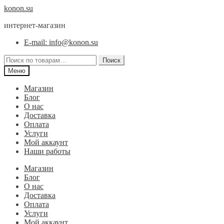
Перейти
Перейти
konon.su
к
к
интернет-магазин
навигации
содержимому
E-mail: info@konon.su
Искать:
Поиск
Меню
Магазин
Блог
О нас
Доставка
Оплата
Услуги
Мой аккаунт
Наши работы
Магазин
Блог
О нас
Доставка
Оплата
Услуги
Мой аккаунт