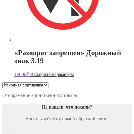
«Разворот запрещен» Дорожный
знак 3.19
Этот
10000
₽
Выберите параметры
товар
имеет
несколько
вариаций.
Отображение единственного товара
Опции
можно
Не нашли, что искали
?
выбрать
на
Воспользуйтесь формой обратной связи.
странице
товара.