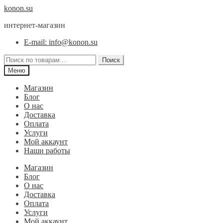
Перейти
Перейти
konon.su
к
к
интернет-магазин
навигации
содержимому
E-mail: info@konon.su
Искать:
Поиск
Меню
Магазин
Блог
О нас
Доставка
Оплата
Услуги
Мой аккаунт
Наши работы
Магазин
Блог
О нас
Доставка
Оплата
Услуги
Мой аккаунт