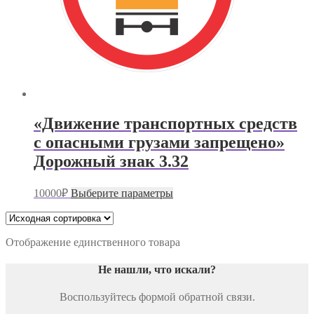
«Движение транспортных средств
с опасными грузами запрещено»
Дорожный знак 3.32
Этот
10000
₽
Выберите параметры
товар
имеет
несколько
вариаций.
Отображение единственного товара
Опции
можно
Не нашли, что искали
?
выбрать
на
Воспользуйтесь формой обратной связи.
странице