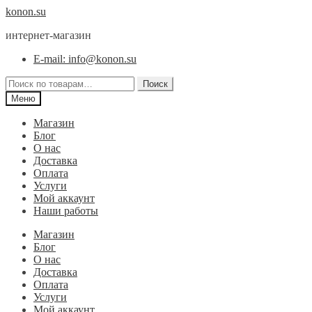
Перейти
Перейти
konon.su
к
к
интернет-магазин
навигации
содержимому
E-mail: info@konon.su
Искать:
Поиск
Меню
Магазин
Блог
О нас
Доставка
Оплата
Услуги
Мой аккаунт
Наши работы
Магазин
Блог
О нас
Доставка
Оплата
Услуги
Мой аккаунт