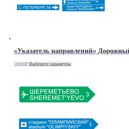
«Указатель направлений» Дорожный 
Этот
10000
₽
Выберите параметры
товар
имеет
несколько
вариаций.
Опции
можно
выбрать
на
странице
товара.