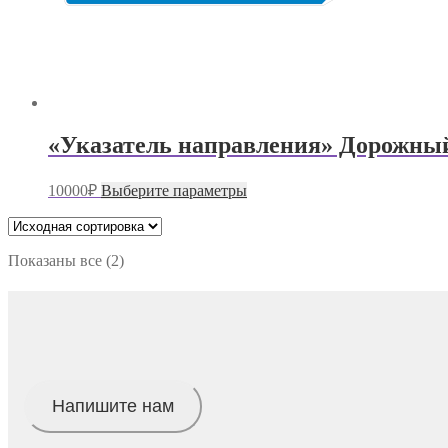
«Указатель направления» Дорожный 
Этот
10000
₽
Выберите параметры
товар
имеет
несколько
вариаций.
Показаны все (2)
Опции
можно
выбрать
на
странице
товара.
Напишите нам