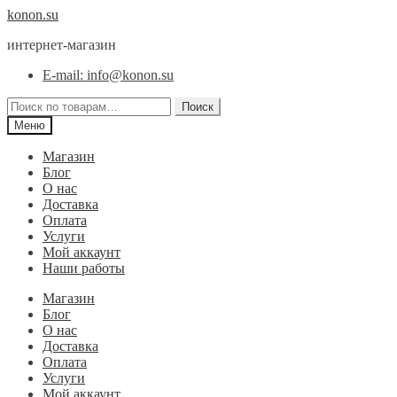
Перейти
Перейти
konon.su
к
к
интернет-магазин
навигации
содержимому
E-mail: info@konon.su
Искать:
Поиск
Меню
Магазин
Блог
О нас
Доставка
Оплата
Услуги
Мой аккаунт
Наши работы
Магазин
Блог
О нас
Доставка
Оплата
Услуги
Мой аккаунт