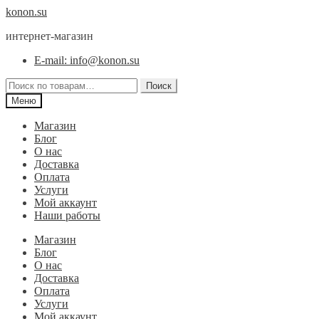
Перейти
Перейти
konon.su
к
к
интернет-магазин
навигации
содержимому
E-mail: info@konon.su
Искать:
Поиск
Меню
Магазин
Блог
О нас
Доставка
Оплата
Услуги
Мой аккаунт
Наши работы
Магазин
Блог
О нас
Доставка
Оплата
Услуги
Мой аккаунт