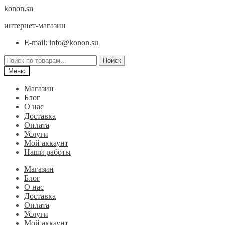
Перейти
Перейти
konon.su
к
к
интернет-магазин
навигации
содержимому
E-mail: info@konon.su
Искать:
Поиск
Меню
Магазин
Блог
О нас
Доставка
Оплата
Услуги
Мой аккаунт
Наши работы
Магазин
Блог
О нас
Доставка
Оплата
Услуги
Мой аккаунт