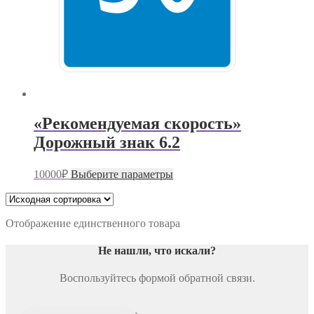
«Рекомендуемая скорость»
Дорожный знак 6.2
Этот
10000
₽
Выберите параметры
товар
имеет
несколько
вариаций.
Отображение единственного товара
Опции
можно
Не нашли, что искали
?
выбрать
на
Воспользуйтесь формой обратной связи.
странице
товара.