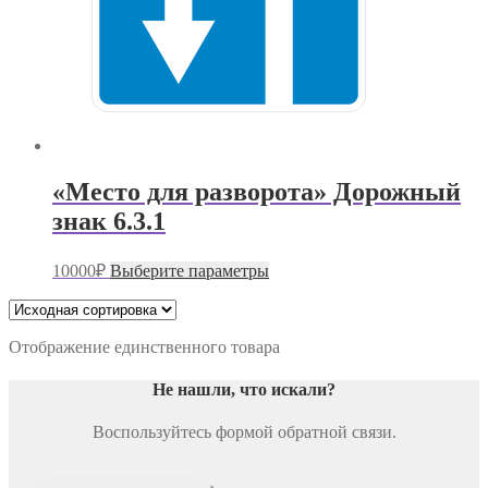
«Место для разворота» Дорожный
знак 6.3.1
Этот
10000
₽
Выберите параметры
товар
имеет
несколько
вариаций.
Отображение единственного товара
Опции
можно
Не нашли, что искали
?
выбрать
на
Воспользуйтесь формой обратной связи.
странице
товара.