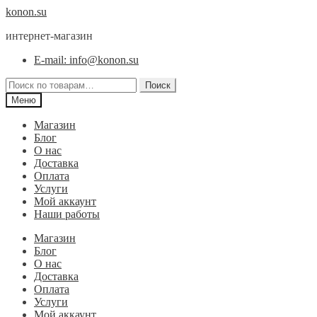
Перейти
Перейти
konon.su
к
к
интернет-магазин
навигации
содержимому
E-mail: info@konon.su
Искать:
Поиск
Меню
Магазин
Блог
О нас
Доставка
Оплата
Услуги
Мой аккаунт
Наши работы
Магазин
Блог
О нас
Доставка
Оплата
Услуги
Мой аккаунт