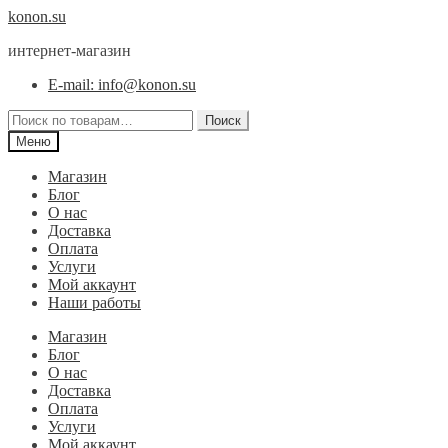
Перейти
Перейти
konon.su
к
к
интернет-магазин
навигации
содержимому
E-mail: info@konon.su
Искать:
Поиск
Меню
Магазин
Блог
О нас
Доставка
Оплата
Услуги
Мой аккаунт
Наши работы
Магазин
Блог
О нас
Доставка
Оплата
Услуги
Мой аккаунт