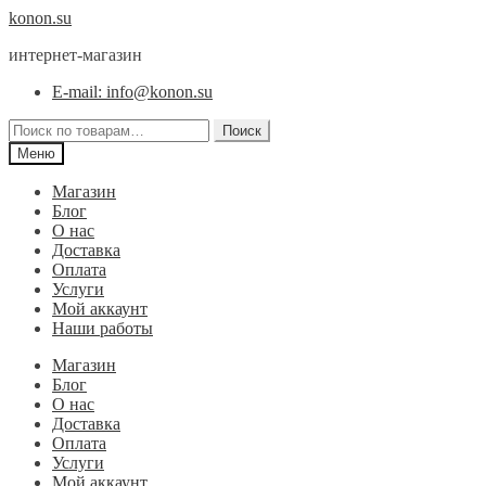
Перейти
Перейти
konon.su
к
к
интернет-магазин
навигации
содержимому
E-mail: info@konon.su
Искать:
Поиск
Меню
Магазин
Блог
О нас
Доставка
Оплата
Услуги
Мой аккаунт
Наши работы
Магазин
Блог
О нас
Доставка
Оплата
Услуги
Мой аккаунт