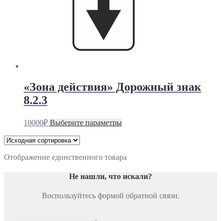
«Зона действия» Дорожный знак
8.2.3
Этот
10000
₽
Выберите параметры
товар
имеет
несколько
вариаций.
Отображение единственного товара
Опции
можно
Не нашли, что искали
?
выбрать
на
Воспользуйтесь формой обратной связи.
странице
товара.