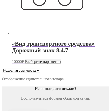
«Вид транспортного средства»
Дорожный знак 8.4.7
Этот
10000
₽
Выберите параметры
товар
имеет
несколько
вариаций.
Отображение единственного товара
Опции
можно
Не нашли, что искали
?
выбрать
на
Воспользуйтесь формой обратной связи.
странице
товара.