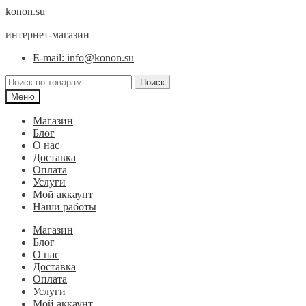
Перейти
Перейти
konon.su
к
к
интернет-магазин
навигации
содержимому
E-mail: info@konon.su
Искать:
Поиск
Меню
Магазин
Блог
О нас
Доставка
Оплата
Услуги
Мой аккаунт
Наши работы
Магазин
Блог
О нас
Доставка
Оплата
Услуги
Мой аккаунт