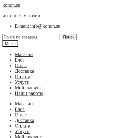
Перейти
Перейти
konon.su
к
к
интернет-магазин
навигации
содержимому
E-mail: info@konon.su
Искать:
Поиск
Меню
Магазин
Блог
О нас
Доставка
Оплата
Услуги
Мой аккаунт
Наши работы
Магазин
Блог
О нас
Доставка
Оплата
Услуги
Мой аккаунт