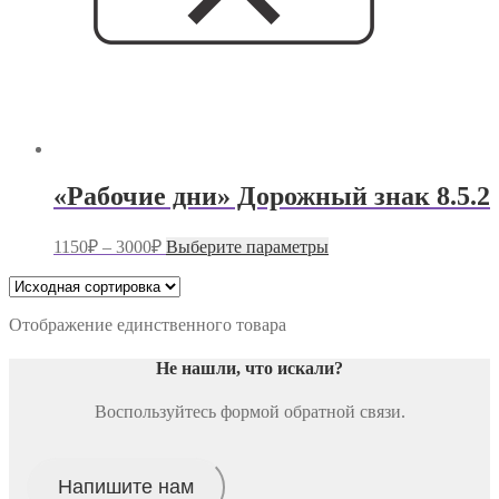
«Рабочие дни» Дорожный знак 8.5.2
Диапазон
Этот
1150
₽
–
3000
₽
Выберите параметры
цен:
товар
имеет
1150₽
несколько
–
вариаций.
Отображение единственного товара
3000₽
Опции
можно
Не нашли, что искали
?
выбрать
на
Воспользуйтесь формой обратной связи.
странице
товара.
Напишите нам