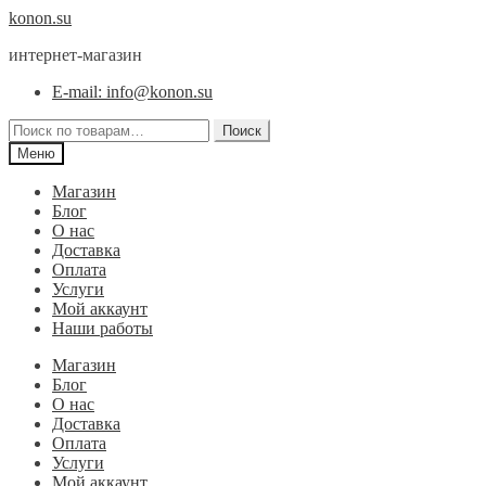
Перейти
Перейти
konon.su
к
к
интернет-магазин
навигации
содержимому
E-mail: info@konon.su
Искать:
Поиск
Меню
Магазин
Блог
О нас
Доставка
Оплата
Услуги
Мой аккаунт
Наши работы
Магазин
Блог
О нас
Доставка
Оплата
Услуги
Мой аккаунт