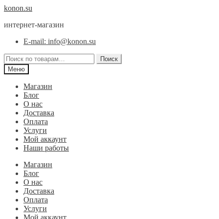
Перейти
Перейти
konon.su
к
к
интернет-магазин
навигации
содержимому
E-mail: info@konon.su
Искать:
Поиск
Меню
Магазин
Блог
О нас
Доставка
Оплата
Услуги
Мой аккаунт
Наши работы
Магазин
Блог
О нас
Доставка
Оплата
Услуги
Мой аккаунт