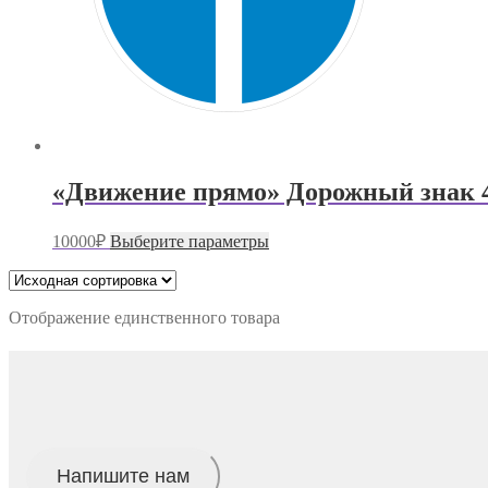
«Движение прямо» Дорожный знак 4
Этот
10000
₽
Выберите параметры
товар
имеет
несколько
вариаций.
Отображение единственного товара
Опции
можно
выбрать
на
странице
товара.
Напишите нам