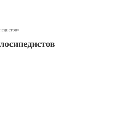
ипедистов»
елосипедистов