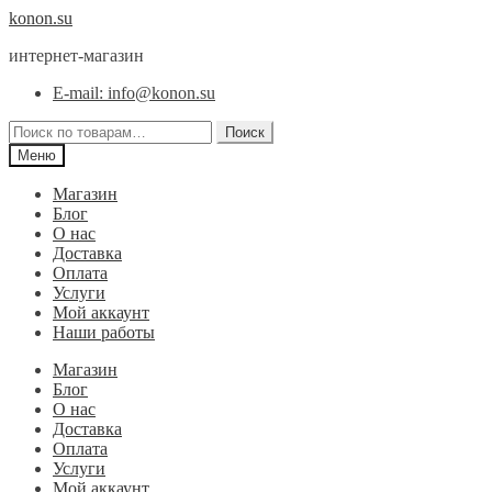
Перейти
Перейти
konon.su
к
к
интернет-магазин
навигации
содержимому
E-mail: info@konon.su
Искать:
Поиск
Меню
Магазин
Блог
О нас
Доставка
Оплата
Услуги
Мой аккаунт
Наши работы
Магазин
Блог
О нас
Доставка
Оплата
Услуги
Мой аккаунт