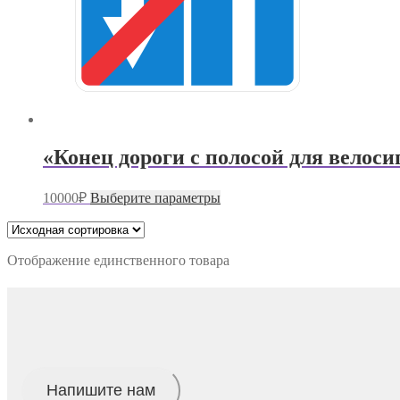
«Конец дороги с полосой для велоси
Этот
10000
₽
Выберите параметры
товар
имеет
несколько
вариаций.
Отображение единственного товара
Опции
можно
выбрать
на
странице
товара.
Напишите нам