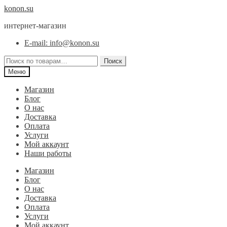
Перейти
Перейти
konon.su
к
к
интернет-магазин
навигации
содержимому
E-mail: info@konon.su
Искать:
Поиск
Меню
Магазин
Блог
О нас
Доставка
Оплата
Услуги
Мой аккаунт
Наши работы
Магазин
Блог
О нас
Доставка
Оплата
Услуги
Мой аккаунт