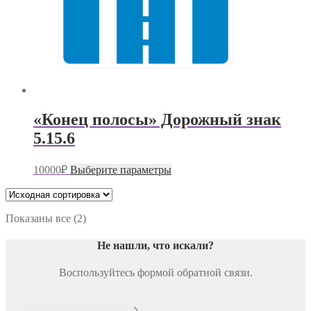
«Конец полосы» Дорожный знак
5.15.6
Этот
10000
₽
Выберите параметры
товар
имеет
несколько
вариаций.
Показаны все (2)
Опции
можно
Не нашли, что искали
?
выбрать
на
Воспользуйтесь формой обратной связи.
странице
товара.