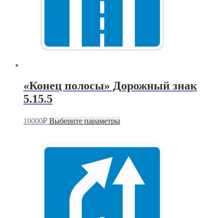
«Конец полосы» Дорожный знак
5.15.5
Этот
10000
₽
Выберите параметры
товар
имеет
несколько
вариаций.
Опции
можно
выбрать
на
странице
товара.