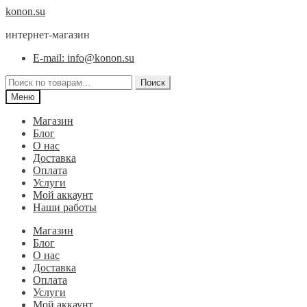
Перейти
Перейти
konon.su
к
к
интернет-магазин
навигации
содержимому
E-mail: info@konon.su
Искать:
Поиск
Меню
Магазин
Блог
О нас
Доставка
Оплата
Услуги
Мой аккаунт
Наши работы
Магазин
Блог
О нас
Доставка
Оплата
Услуги
Мой аккаунт