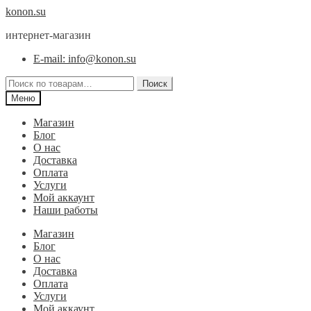
Перейти
Перейти
konon.su
к
к
интернет-магазин
навигации
содержимому
E-mail: info@konon.su
Искать:
Поиск
Меню
Магазин
Блог
О нас
Доставка
Оплата
Услуги
Мой аккаунт
Наши работы
Магазин
Блог
О нас
Доставка
Оплата
Услуги
Мой аккаунт