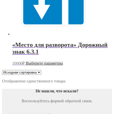
«Место для разворота» Дорожный
знак 6.3.1
Этот
10000
₽
Выберите параметры
товар
имеет
несколько
вариаций.
Отображение единственного товара
Опции
можно
Не нашли, что искали
?
выбрать
на
Воспользуйтесь формой обратной связи.
странице
товара.