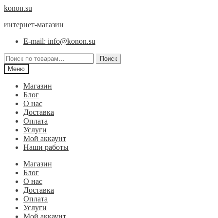
Перейти
Перейти
konon.su
к
к
интернет-магазин
навигации
содержимому
E-mail: info@konon.su
Искать:
Поиск
Меню
Магазин
Блог
О нас
Доставка
Оплата
Услуги
Мой аккаунт
Наши работы
Магазин
Блог
О нас
Доставка
Оплата
Услуги
Мой аккаунт