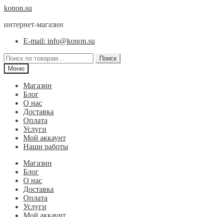
Перейти
Перейти
konon.su
к
к
интернет-магазин
навигации
содержимому
E-mail: info@konon.su
Искать:
Поиск
Меню
Магазин
Блог
О нас
Доставка
Оплата
Услуги
Мой аккаунт
Наши работы
Магазин
Блог
О нас
Доставка
Оплата
Услуги
Мой аккаунт