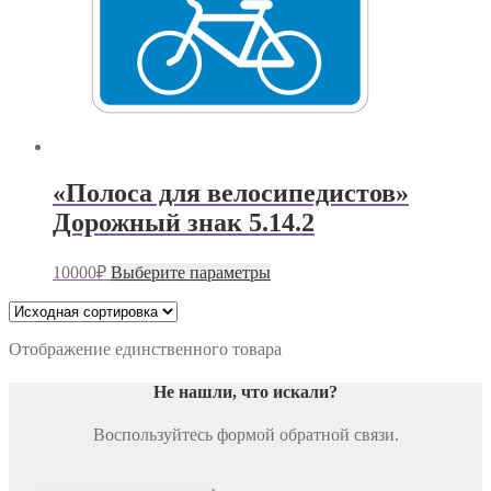
«Полоса для велосипедистов»
Дорожный знак 5.14.2
Этот
10000
₽
Выберите параметры
товар
имеет
несколько
вариаций.
Отображение единственного товара
Опции
можно
Не нашли, что искали
?
выбрать
на
Воспользуйтесь формой обратной связи.
странице
товара.