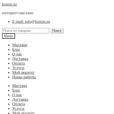
Перейти
Перейти
konon.su
к
к
интернет-магазин
навигации
содержимому
E-mail: info@konon.su
Искать:
Поиск
Меню
Магазин
Блог
О нас
Доставка
Оплата
Услуги
Мой аккаунт
Наши работы
Магазин
Блог
О нас
Доставка
Оплата
Услуги
Мой аккаунт