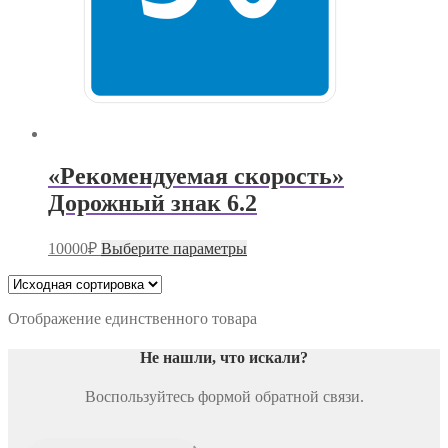
«Рекомендуемая скорость»
Дорожный знак 6.2
Этот
10000
₽
Выберите параметры
товар
имеет
несколько
вариаций.
Отображение единственного товара
Опции
можно
Не нашли, что искали
?
выбрать
на
Воспользуйтесь формой обратной связи.
странице
товара.