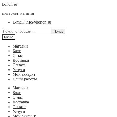
Перейти
Перейти
konon.su
к
к
интернет-магазин
навигации
содержимому
E-mail: info@konon.su
Искать:
Поиск
Меню
Магазин
Блог
О нас
Доставка
Оплата
Услуги
Мой аккаунт
Наши работы
Магазин
Блог
О нас
Доставка
Оплата
Услуги
Мой аккаунт