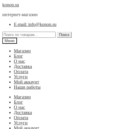
Перейти
Перейти
konon.su
к
к
интернет-магазин
навигации
содержимому
E-mail: info@konon.su
Искать:
Поиск
Меню
Магазин
Блог
О нас
Доставка
Оплата
Услуги
Мой аккаунт
Наши работы
Магазин
Блог
О нас
Доставка
Оплата
Услуги
Мой аккаунт