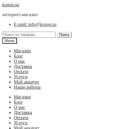
Перейти
Перейти
konon.su
к
к
интернет-магазин
навигации
содержимому
E-mail: info@konon.su
Искать:
Поиск
Меню
Магазин
Блог
О нас
Доставка
Оплата
Услуги
Мой аккаунт
Наши работы
Магазин
Блог
О нас
Доставка
Оплата
Услуги
Мой аккаунт