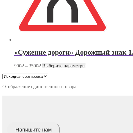
«Сужение дороги» Дорожный знак 1.
Диапазон
Этот
990
₽
–
3500
₽
Выберите параметры
цен:
товар
имеет
990₽
несколько
–
вариаций.
Отображение единственного товара
3500₽
Опции
можно
выбрать
на
странице
товара.
Напишите нам