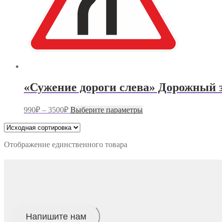
«Сужение дороги слева» Дорожный з
Диапазон
Этот
990
₽
–
3500
₽
Выберите параметры
цен:
товар
имеет
990₽
несколько
–
вариаций.
Отображение единственного товара
3500₽
Опции
можно
выбрать
на
странице
товара.
Напишите нам