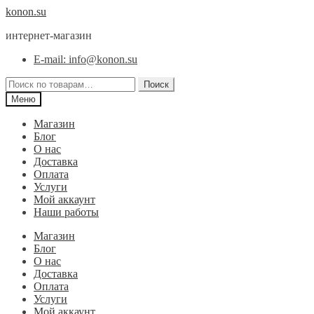
Перейти
Перейти
konon.su
к
к
интернет-магазин
навигации
содержимому
E-mail: info@konon.su
Искать:
Поиск
Меню
Магазин
Блог
О нас
Доставка
Оплата
Услуги
Мой аккаунт
Наши работы
Магазин
Блог
О нас
Доставка
Оплата
Услуги
Мой аккаунт