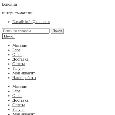
Перейти
Перейти
konon.su
к
к
интернет-магазин
навигации
содержимому
E-mail: info@konon.su
Искать:
Поиск
Меню
Магазин
Блог
О нас
Доставка
Оплата
Услуги
Мой аккаунт
Наши работы
Магазин
Блог
О нас
Доставка
Оплата
Услуги
Мой аккаунт