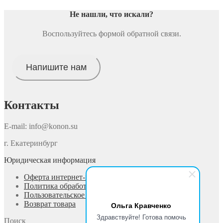
Опции
можно
Не нашли, что искали
?
выбрать
на
Воспользуйтесь формой обратной связи.
странице
товара.
Напишите нам
Контакты
E-mail: info@konon.su
г. Екатеринбург
Юридическая информация
Оферта интернет-магазина
Политика обработки персональных данных
Пользовательское соглашение
Возврат товара
Ольга Кравченко
Здравствуйте! Готова помочь
Поиск