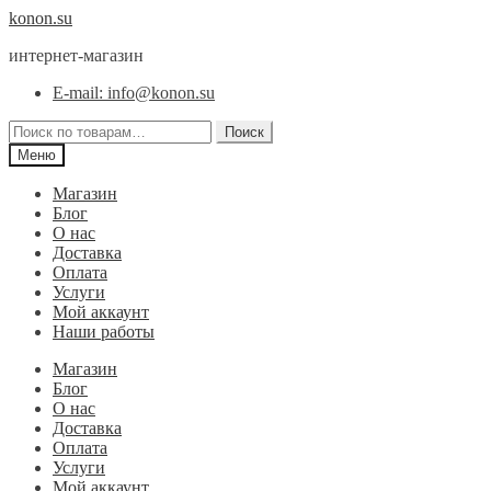
Перейти
Перейти
konon.su
к
к
интернет-магазин
навигации
содержимому
E-mail: info@konon.su
Искать:
Поиск
Меню
Магазин
Блог
О нас
Доставка
Оплата
Услуги
Мой аккаунт
Наши работы
Магазин
Блог
О нас
Доставка
Оплата
Услуги
Мой аккаунт