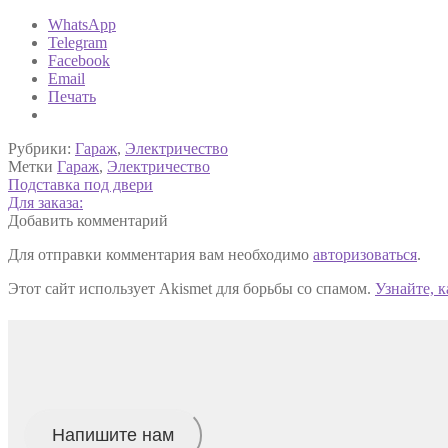
WhatsApp
Telegram
Facebook
Email
Печать
Рубрики:
Гараж
,
Электричество
Метки
Гараж
,
Электричество
Навигация
Предыдущая
Подставка под двери
запись:
Следующая
Для заказа:
по
запись:
Добавить комментарий
записям
Для отправки комментария вам необходимо
авторизоваться
.
Этот сайт использует Akismet для борьбы со спамом.
Узнайте, 
Напишите нам