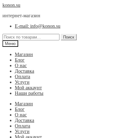
Перейти
Перейти
konon.su
к
к
интернет-магазин
навигации
содержимому
E-mail: info@konon.su
Искать:
Поиск
Меню
Магазин
Блог
О нас
Доставка
Оплата
Услуги
Мой аккаунт
Наши работы
Магазин
Блог
О нас
Доставка
Оплата
Услуги
Мой аккаунт