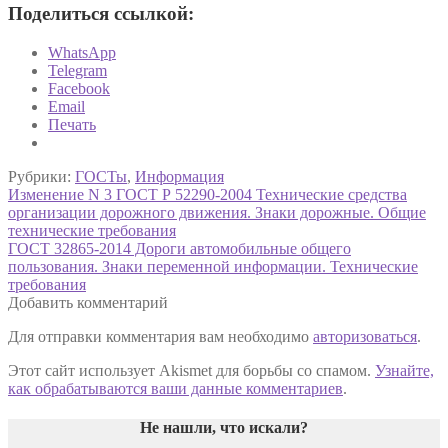
Поделиться ссылкой:
WhatsApp
Telegram
Facebook
Email
Печать
Рубрики:
ГОСТы
,
Информация
Навигация
Предыдущая
Изменение N 3 ГОСТ Р 52290-2004 Технические средства
запись:
организации дорожного движения. Знаки дорожные. Общие
по
технические требования
записям
Следующая
ГОСТ 32865-2014 Дороги автомобильные общего
запись:
пользования. Знаки переменной информации. Технические
требования
Добавить комментарий
Для отправки комментария вам необходимо
авторизоваться
.
Этот сайт использует Akismet для борьбы со спамом.
Узнайте,
как обрабатываются ваши данные комментариев
.
Не нашли, что искали
?