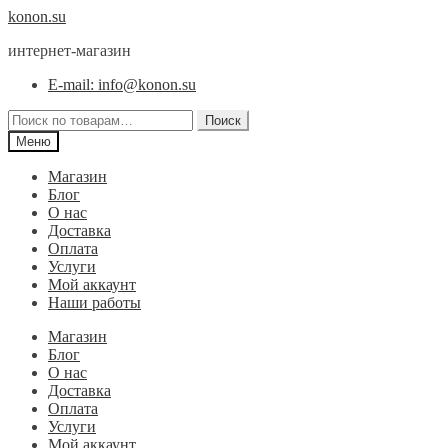
Перейти
Перейти
konon.su
к
к
интернет-магазин
навигации
содержимому
E-mail: info@konon.su
Искать:
Поиск
Меню
Магазин
Блог
О нас
Доставка
Оплата
Услуги
Мой аккаунт
Наши работы
Магазин
Блог
О нас
Доставка
Оплата
Услуги
Мой аккаунт