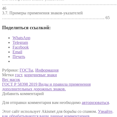
…………………………………………………………………………
46
3.7. Примеры применения знаков-указателей
……………………………………………………………….. 65
Поделиться ссылкой:
WhatsApp
Telegram
Facebook
Email
Печать
Рубрики:
ГОСТы
,
Информация
Метки
гост
,
коричневые знаки
Навигация
Предыдущая
Вес масок
запись:
Следующая
ГОСТ Р 58398 2019 Виды и правила применения
по
запись:
дополнительных дорожных знаков.
записям
Добавить комментарий
Для отправки комментария вам необходимо
авторизоваться
.
Этот сайт использует Akismet для борьбы со спамом.
Узнайте,
как обрабатываются ваши данные комментариев
.