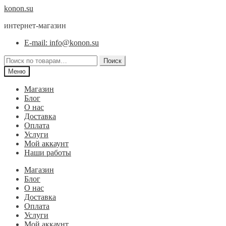
Перейти
Перейти
konon.su
к
к
интернет-магазин
навигации
содержимому
E-mail: info@konon.su
Искать:
Поиск
Меню
Магазин
Блог
О нас
Доставка
Оплата
Услуги
Мой аккаунт
Наши работы
Магазин
Блог
О нас
Доставка
Оплата
Услуги
Мой аккаунт