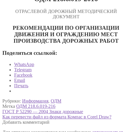
ОТРАСЛЕВОЙ ДОРОЖНЫЙ МЕТОДИЧЕСКИЙ
ДОКУМЕНТ
РЕКОМЕНДАЦИИ ПО ОРГАНИЗАЦИИ
ДВИЖЕНИЯ И ОГРАЖДЕНИЮ МЕСТ
ПРОИЗВОДСТВА ДОРОЖНЫХ РАБОТ
Поделиться ссылкой:
WhatsApp
Telegram
Facebook
Email
Печать
Рубрики:
Информация
,
ОДМ
Метка
ОДМ 218.6.019-216
Навигация
Предыдущая
ГОСТ Р 52290 — 2004 Знаки дорожные
запись:
Следующая
Как перевести файл из формата Компас в Corel Draw?
по
запись:
Добавить комментарий
записям