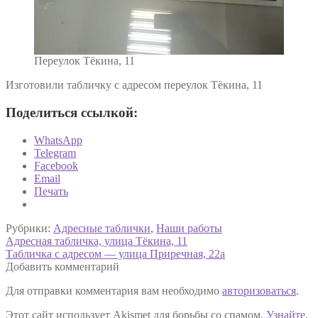
Переулок Тёкина, 11
Изготовили табличку с адресом переулок Тёкина, 11
Поделиться ссылкой:
WhatsApp
Telegram
Facebook
Email
Печать
Рубрики:
Адресные таблички
,
Наши работы
Навигация
Предыдущая
Адресная табличка, улица Тёкина, 11
запись:
Следующая
Табличка с адресом — улица Приречная, 22а
по
запись:
Добавить комментарий
записям
Для отправки комментария вам необходимо
авторизоваться
.
Этот сайт использует Akismet для борьбы со спамом.
Узнайте,