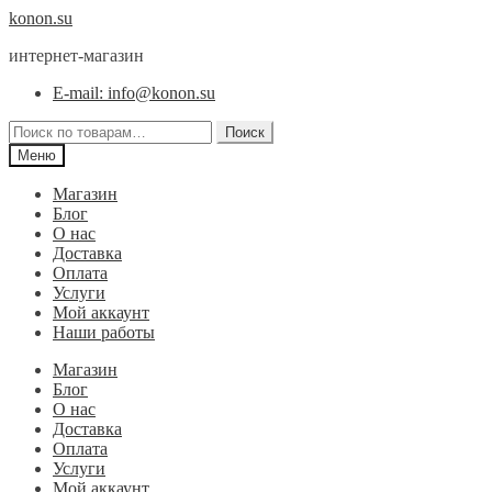
Перейти
Перейти
konon.su
к
к
интернет-магазин
навигации
содержимому
E-mail: info@konon.su
Искать:
Поиск
Меню
Магазин
Блог
О нас
Доставка
Оплата
Услуги
Мой аккаунт
Наши работы
Магазин
Блог
О нас
Доставка
Оплата
Услуги
Мой аккаунт