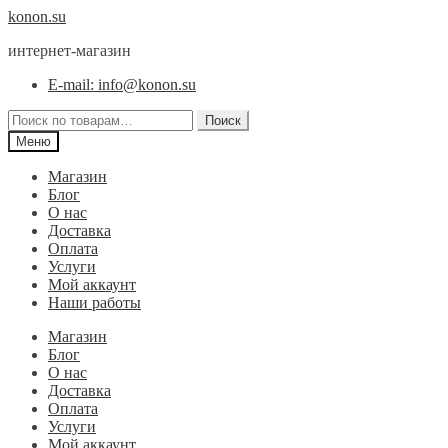
Перейти
Перейти
konon.su
к
к
интернет-магазин
навигации
содержимому
E-mail: info@konon.su
Искать:
Поиск
Меню
Магазин
Блог
О нас
Доставка
Оплата
Услуги
Мой аккаунт
Наши работы
Магазин
Блог
О нас
Доставка
Оплата
Услуги
Мой аккаунт