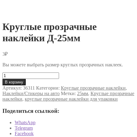
Круглые прозрачные
наклейки Д-25мм
3
₽
Вы можете выбрать размер круглых прозрачных наклеек.
Количество
товара
В корзину
Круглые
Артикул:
36311
Категории:
Круглые прозрачные наклейки
,
прозрачные
Наклейки/Стикеры на авто
Метки:
25мм
,
Круглые прозрачные
наклейки
наклейки
,
круглые прозрачные наклейки для упаковки
Д-25мм
Поделиться ссылкой:
WhatsApp
Telegram
Facebook