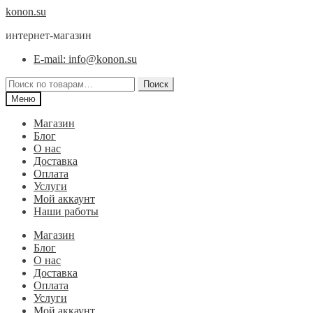
Перейти
Перейти
konon.su
к
к
интернет-магазин
навигации
содержимому
E-mail: info@konon.su
Искать:
Поиск
Меню
Магазин
Блог
О нас
Доставка
Оплата
Услуги
Мой аккаунт
Наши работы
Магазин
Блог
О нас
Доставка
Оплата
Услуги
Мой аккаунт