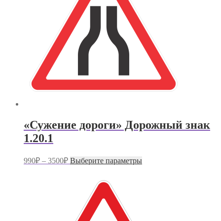
выбрать
на
странице
товара.
«Сужение дороги» Дорожный знак
1.20.1
Диапазон
Этот
990
₽
–
3500
₽
Выберите параметры
цен:
товар
имеет
990₽
несколько
–
вариаций.
3500₽
Опции
можно
выбрать