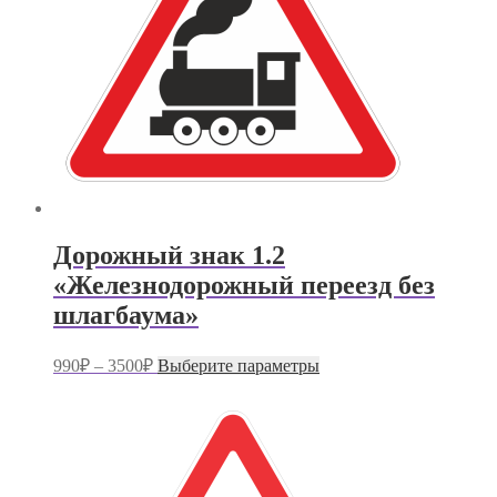
Дорожный знак 1.2
«Железнодорожный переезд без
шлагбаума»
Диапазон
Этот
990
₽
–
3500
₽
Выберите параметры
цен:
товар
имеет
990₽
несколько
–
вариаций.
3500₽
Опции
можно