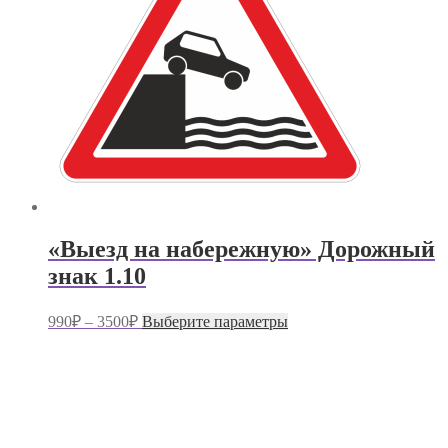
на
странице
товара.
«Выезд на набережную» Дорожный
знак 1.10
Диапазон
Этот
990
₽
–
3500
₽
Выберите параметры
цен:
товар
имеет
990₽
несколько
–
вариаций.
3500₽
Опции
можно
выбрать