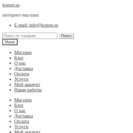
Перейти
Перейти
konon.su
к
к
интернет-магазин
навигации
содержимому
E-mail: info@konon.su
Искать:
Поиск
Меню
Магазин
Блог
О нас
Доставка
Оплата
Услуги
Мой аккаунт
Наши работы
Магазин
Блог
О нас
Доставка
Оплата
Услуги
Мой аккаунт