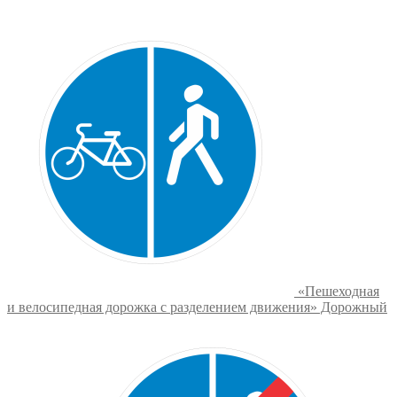
имеет
990₽
несколько
–
вариаций.
3500₽
Опции
можно
выбрать
на
странице
товара.
«Пешеходная
и велосипедная дорожка с разделением движения» Дорожный