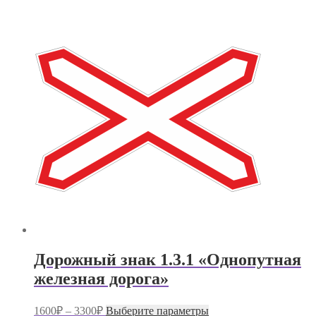
Дорожный знак 1.3.1 «Однопутная
железная дорога»
Диапазон
Этот
1600
₽
–
3300
₽
Выберите параметры