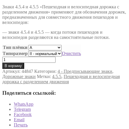
Знаки 4.5.4 и 4.5.5 «Пешеходная и велосипедная дорожка с
разделением движения» применяют для обозначения дорожек,
предназначенных для совместного движения пешеходов и
велосипедов:
— знаки 4.5.4 и 4.5.5 — когда потоки пешеходов и
велосипедов разделяются на самостоятельные потоки.
Тип плёнки
Типоразмер
Очистить
Количество
товара
В корзину
«Пешеходная
Артикул:
44847
Категории:
4 - Предписывающие знаки
,
и
Дорожные знаки
Метки:
4.5.5
,
Пешеходная и велосипедная
велосипедная
дорожка с разделением движения
дорожка
с
Поделиться ссылкой:
разделением
движения»
WhatsApp
Дорожный
Telegram
знак
Facebook
4.5.5
Email
Печать