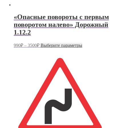
«Опасные повороты с первым
поворотом налево» Дорожный
1.12.2
Диапазон
Этот
990
₽
–
3500
₽
Выберите параметры
цен:
товар
имеет
990₽
несколько
–
вариаций.
3500₽
Опции
можно
выбрать
на
странице
товара.