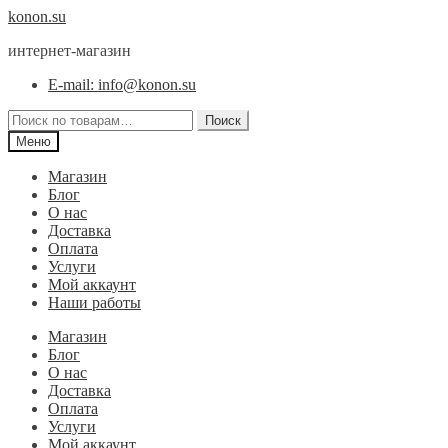
Перейти
Перейти
konon.su
к
к
интернет-магазин
навигации
содержимому
E-mail: info@konon.su
Искать:
Поиск
Меню
Магазин
Блог
О нас
Доставка
Оплата
Услуги
Мой аккаунт
Наши работы
Магазин
Блог
О нас
Доставка
Оплата
Услуги
Мой аккаунт