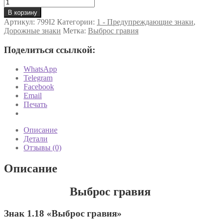
Количество
товара
В корзину
«Выброс
Артикул:
799I2
Категории:
1 - Предупреждающие знаки
,
гравия»
Дорожные знаки
Метка:
Выброс гравия
Дорожный
знак
Поделиться ссылкой:
1.18
WhatsApp
Telegram
Facebook
Email
Печать
Описание
Детали
Отзывы (0)
Описание
Выброс гравия
Знак 1.18 «Выброс гравия»