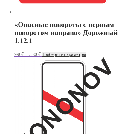
«Опасные повороты с первым
поворотом направо» Дорожный
1.12.1
Диапазон
Этот
990
₽
–
3500
₽
Выберите параметры
цен:
товар
имеет
990₽
несколько
–
вариаций.
3500₽
Опции
можно
выбрать
на
странице
товара.