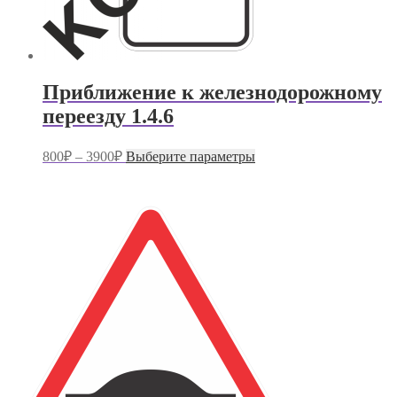
Приближение к железнодорожному
переезду 1.4.6
Диапазон
Этот
800
₽
–
3900
₽
Выберите параметры
цен:
товар
имеет
800₽
несколько
–
вариаций.
3900₽
Опции
можно
выбрать
на
странице
товара.