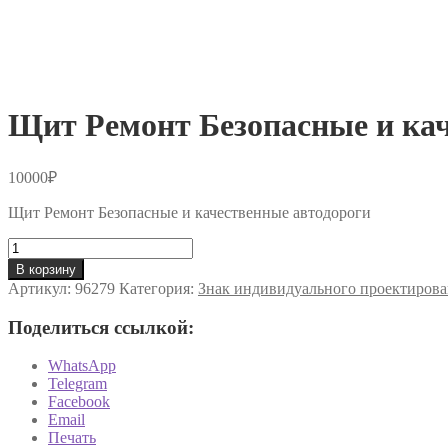
Щит Ремонт Безопасные и кач
10000
₽
Щит Ремонт Безопасные и качественные автодороги
Количество
товара
В корзину
Щит
Артикул:
96279
Категория:
Знак индивидуального проектирова
Ремонт
Безопасные
Поделиться ссылкой:
и
качественные
WhatsApp
автодороги
Telegram
Facebook
Email
Печать