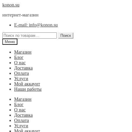
Перейти
Перейти
konon.su
к
к
интернет-магазин
навигации
содержимому
E-mail: info@konon.su
Искать:
Поиск
Меню
Магазин
Блог
О нас
Доставка
Оплата
Услуги
Мой аккаунт
Наши работы
Магазин
Блог
О нас
Доставка
Оплата
Услуги
Мой аккаунт