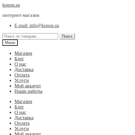
Перейти
Перейти
konon.su
к
к
интернет-магазин
навигации
содержимому
E-mail: info@konon.su
Искать:
Поиск
Меню
Магазин
Блог
О нас
Доставка
Оплата
Услуги
Мой аккаунт
Наши работы
Магазин
Блог
О нас
Доставка
Оплата
Услуги
Мой аккаунт