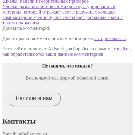
Навигация
Предыдущая
Шкалы, панели измерительных приборов
запись:
Следующая
Ученые разработали новый микроструктурированный
по
запись:
материал, который отражает свет в радужных кольцах:
записям
компьютерное зрение лучше считывает дорожные знаки с
таким покрытием.
Добавить комментарий
Для отправки комментария вам необходимо
авторизоваться
.
Этот сайт использует Akismet для борьбы со спамом.
Узнайте,
как обрабатываются ваши данные комментариев
.
Не нашли, что искали
?
Воспользуйтесь формой обратной связи.
Напишите нам
Контакты
E-mail: info@konon.su