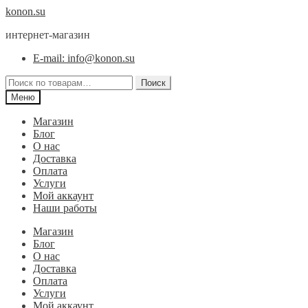
Перейти
Перейти
konon.su
к
к
интернет-магазин
навигации
содержимому
E-mail: info@konon.su
Искать:
Поиск
Меню
Магазин
Блог
О нас
Доставка
Оплата
Услуги
Мой аккаунт
Наши работы
Магазин
Блог
О нас
Доставка
Оплата
Услуги
Мой аккаунт