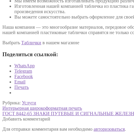
Мы имеем возможность изготавливать продукцию различн
Изготовленная нашей компанией табличка из пластика га
произведения искусства.
Вы можете самостоятельно выбрать оформление для своей
Наша компания — это многообразие материалов, передовое об
нашей компанией пластиковые таблички справятся не только с
Выбрать
Таблички
в нашем магазине
Поделиться ссылкой:
WhatsApp
Telegram
Facebook
Email
Печать
Рубрика:
Услуги
Навигация
Предыдущая
Интерьерная широкоформатная печать
запись:
Следующая
ГОСТ 8442-65 ЗНАКИ ПУТЕВЫЕ И СИГНАЛЬНЫЕ ЖЕЛЕЗ
по
запись:
Добавить комментарий
записям
Для отправки комментария вам необходимо
авторизоваться
.