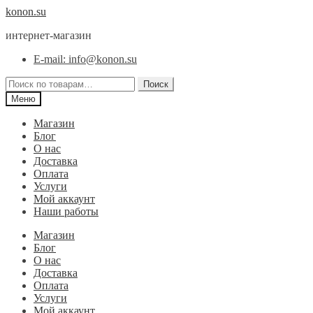
Перейти
Перейти
konon.su
к
к
интернет-магазин
навигации
содержимому
E-mail: info@konon.su
Искать:
Поиск
Меню
Магазин
Блог
О нас
Доставка
Оплата
Услуги
Мой аккаунт
Наши работы
Магазин
Блог
О нас
Доставка
Оплата
Услуги
Мой аккаунт