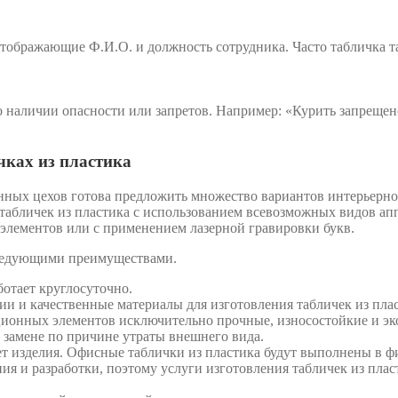
ображающие Ф.И.О. и должность сотрудника. Часто табличка та
 наличии опасности или запретов. Например: «Курить запрещено
чках из пластика
нных цехов готова предложить множество вариантов интерьерн
табличек из пластика с использованием всевозможных видов 
элементов или с применением лазерной гравировки букв.
 следующими преимуществами.
ботает круглосуточно.
 и качественные материалы для изготовления табличек из плас
онных элементов исключительно прочные, износостойкие и эко
в замене по причине утраты внешнего вида.
т изделия. Офисные таблички из пластика будут выполнены в ф
ия и разработки, поэтому услуги изготовления табличек из плас