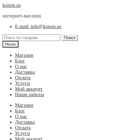
Перейти
Перейти
konon.su
к
к
интернет-магазин
навигации
содержимому
E-mail: info@konon.su
Искать:
Поиск
Меню
Магазин
Блог
О нас
Доставка
Оплата
Услуги
Мой аккаунт
Наши работы
Магазин
Блог
О нас
Доставка
Оплата
Услуги
Мой аккаунт