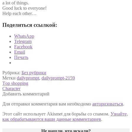
a lot of things.
Good luck to everyone!
Help each other…
Поделиться ссылкой:
WhatsApp
Telegram
Facebook
Email
Печать
Рубрика:
Без рубрики
Метки
dailyprompt
,
dailyprompt-2159
Навигация
Предыдущая
Тop shopping
запись:
Следующая
Character
по
запись:
Добавить комментарий
записям
Для отправки комментария вам необходимо
авторизоваться
.
Этот сайт использует Akismet для борьбы со спамом.
Узнайте,
как обрабатываются ваши данные комментариев
.
Не нашли, что искали
?