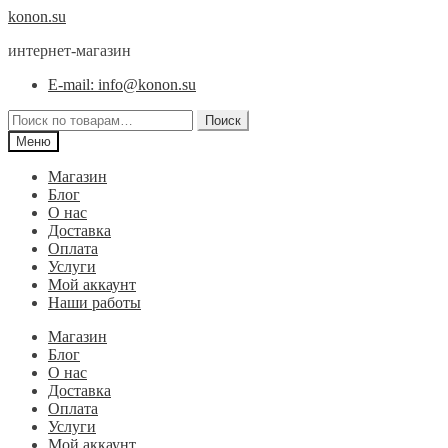
Перейти
Перейти
konon.su
к
к
интернет-магазин
навигации
содержимому
E-mail: info@konon.su
Искать:
Поиск
Меню
Магазин
Блог
О нас
Доставка
Оплата
Услуги
Мой аккаунт
Наши работы
Магазин
Блог
О нас
Доставка
Оплата
Услуги
Мой аккаунт