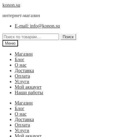
Перейти
Перейти
konon.su
к
к
интернет-магазин
навигации
содержимому
E-mail: info@konon.su
Искать:
Поиск
Меню
Магазин
Блог
О нас
Доставка
Оплата
Услуги
Мой аккаунт
Наши работы
Магазин
Блог
О нас
Доставка
Оплата
Услуги
Мой аккаунт