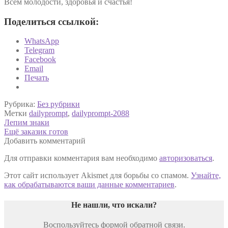
Всем молодости, здоровья и счастья!
Поделиться ссылкой:
WhatsApp
Telegram
Facebook
Email
Печать
Рубрика:
Без рубрики
Метки
dailyprompt
,
dailyprompt-2088
Навигация
Предыдущая
Лепим знаки
запись:
Следующая
Ещё заказик готов
по
запись:
Добавить комментарий
записям
Для отправки комментария вам необходимо
авторизоваться
.
Этот сайт использует Akismet для борьбы со спамом.
Узнайте,
как обрабатываются ваши данные комментариев
.
Не нашли, что искали
?
Воспользуйтесь формой обратной связи.