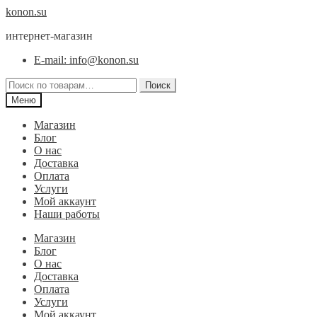
Перейти
Перейти
konon.su
к
к
интернет-магазин
навигации
содержимому
E-mail: info@konon.su
Искать:
Поиск
Меню
Магазин
Блог
О нас
Доставка
Оплата
Услуги
Мой аккаунт
Наши работы
Магазин
Блог
О нас
Доставка
Оплата
Услуги
Мой аккаунт