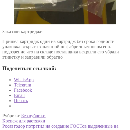
Заказали картриджи
Пришёл картридж один из картридж без срока годности
упаковка вскрыта запаянной не фабричным швом есть
подозрение что на складе поставщика вскрыли его убрали
этикетку и заправили обратно
Поделиться ссылкой:
WhatsApp
Telegram
Facebook
Email
Печать
Рубрика:
Без рубрики
Навигация
Предыдущая
Крепеж для растяжки
запись:
Следующая
Росавтодор потратил на создание ГОСТов выделенные на
по