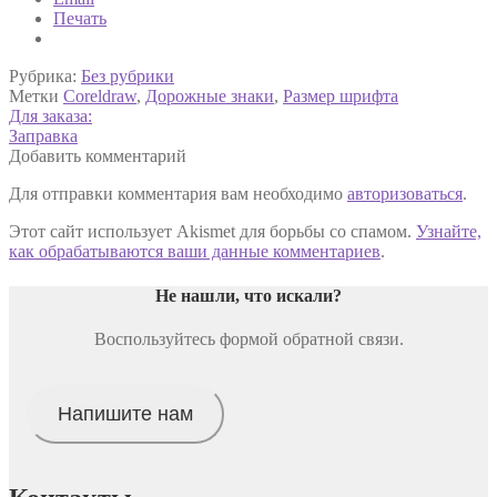
Печать
Рубрика:
Без рубрики
Метки
Coreldraw
,
Дорожные знаки
,
Размер шрифта
Навигация
Предыдущая
Для заказа:
запись:
Следующая
Заправка
по
запись:
Добавить комментарий
записям
Для отправки комментария вам необходимо
авторизоваться
.
Этот сайт использует Akismet для борьбы со спамом.
Узнайте,
как обрабатываются ваши данные комментариев
.
Не нашли, что искали
?
Воспользуйтесь формой обратной связи.
Напишите нам