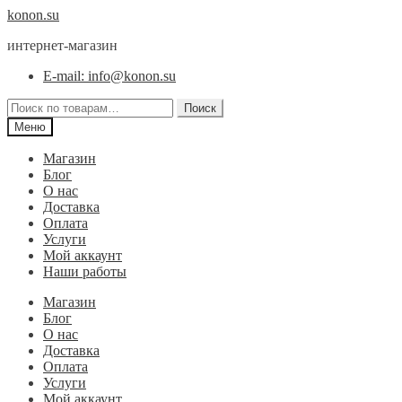
Перейти
Перейти
konon.su
к
к
интернет-магазин
навигации
содержимому
E-mail: info@konon.su
Искать:
Поиск
Меню
Магазин
Блог
О нас
Доставка
Оплата
Услуги
Мой аккаунт
Наши работы
Магазин
Блог
О нас
Доставка
Оплата
Услуги
Мой аккаунт