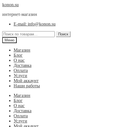
Перейти
Перейти
konon.su
к
к
интернет-магазин
навигации
содержимому
E-mail: info@konon.su
Искать:
Поиск
Меню
Магазин
Блог
О нас
Доставка
Оплата
Услуги
Мой аккаунт
Наши работы
Магазин
Блог
О нас
Доставка
Оплата
Услуги
Мой аккаунт