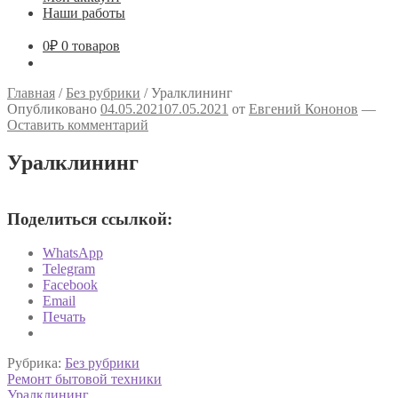
Наши работы
0
₽
0 товаров
Главная
/
Без рубрики
/
Уралклининг
Опубликовано
04.05.2021
07.05.2021
от
Евгений Кононов
—
Оставить комментарий
Уралклининг
Поделиться ссылкой:
WhatsApp
Telegram
Facebook
Email
Печать
Рубрика:
Без рубрики
Навигация
Предыдущая
Ремонт бытовой техники
запись:
Следующая
Уралклининг